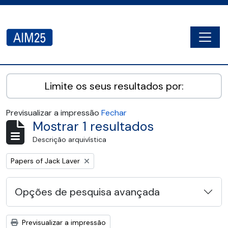
Skip to main content
Togg
AIM25 - AtoM 2.8.2
Limite os seus resultados por:
Previsualizar a impressão
Fechar
Mostrar 1 resultados
Descrição arquivística
Remove filter:
Papers of Jack Laver
Opções de pesquisa avançada
Previsualizar a impressão