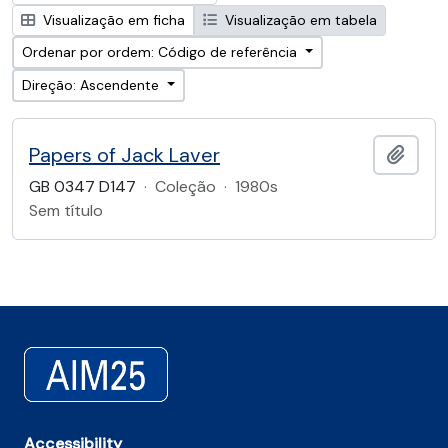
Visualização em ficha
Visualização em tabela
Ordenar por ordem: Código de referência
Direção: Ascendente
Papers of Jack Laver
Adici
GB 0347 D147
·
Coleção
·
1980s
Sem título
Accessibility