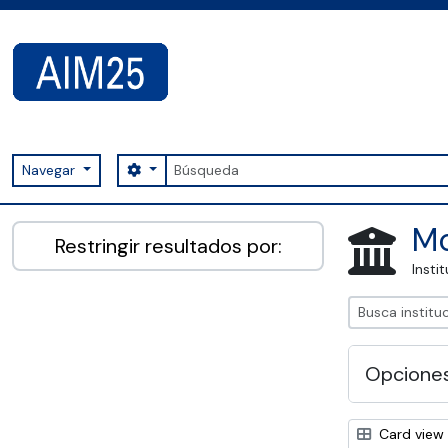
Skip to main content
Búsqueda
Search options
Navegar
AIM25 - AtoM 2.8.2
Mo
Restringir resultados por:
Insti
Opcione
Card view