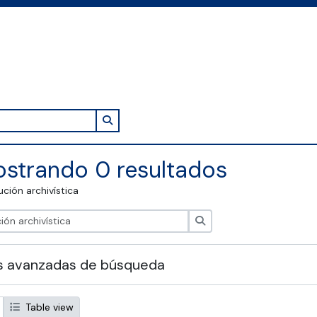
Search in browse page
strando 0 resultados
tución archivística
Búsqueda
s avanzadas de búsqueda
Table view