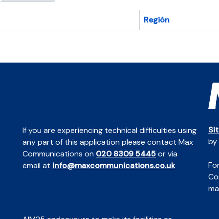
Región
Si
If you are experiencing technical difficulties using
by
any part of this application please contact Max
Communications on
020 8309 5445
or via
For
email at
info@maxcommunications.co.uk
Co
mai