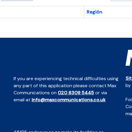
Región
Si
If you are experiencing technical difficulties using
by
any part of this application please contact Max
Communications on
020 8309 5445
or via
For
email at
info@maxcommunications.co.uk
Co
mai