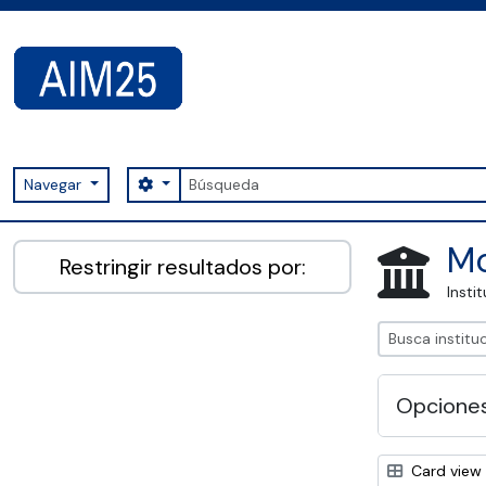
Skip to main content
Búsqueda
Search options
Navegar
AIM25 - AtoM 2.8.2
Mo
Restringir resultados por:
Insti
Opcione
Card view