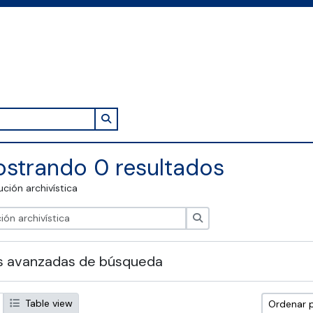
Search in browse page
strando 0 resultados
tución archivística
Búsqueda
s avanzadas de búsqueda
Table view
Ordenar 