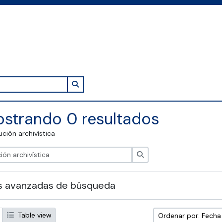
Search in browse page
strando 0 resultados
tución archivística
Búsqueda
s avanzadas de búsqueda
Table view
Ordenar por: Fech