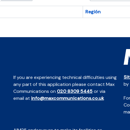
Región
Si
If you are experiencing technical difficulties using
by
any part of this application please contact Max
Communications on
020 8309 5445
or via
For
email at
info@maxcommunications.co.uk
Co
mai