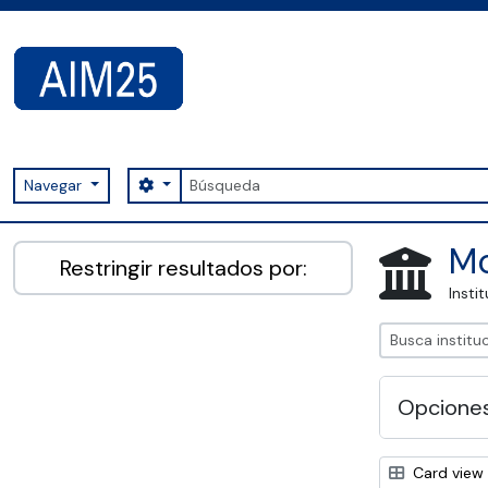
Skip to main content
Búsqueda
Search options
Navegar
AIM25 - AtoM 2.8.2
Mo
Restringir resultados por:
Insti
Opcione
Card view