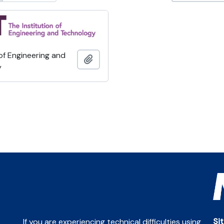
 of Engineering and
Añadir al portapapeles
y
Si
If you are experiencing technical difficulties using