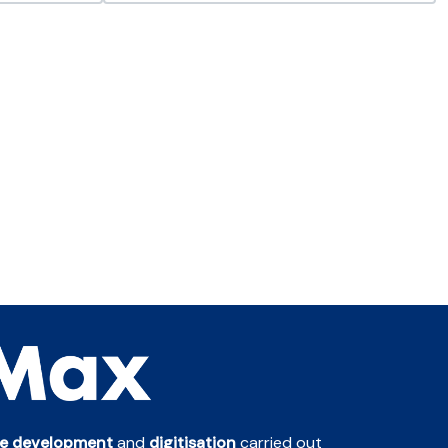
te development
and
digitisation
carried out