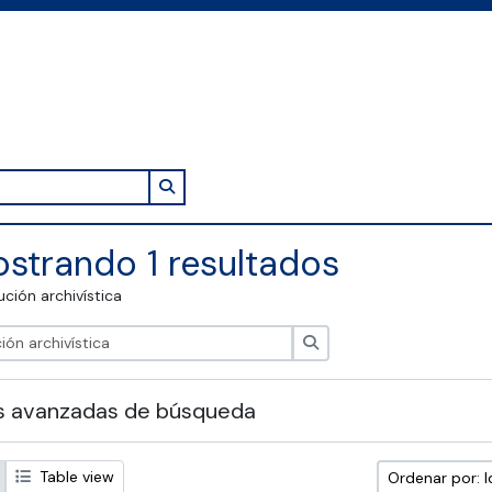
Search in browse page
strando 1 resultados
tución archivística
Búsqueda
s avanzadas de búsqueda
Table view
Ordenar por: I