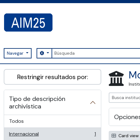
Skip to main content
Búsqueda
Search options
Navegar
AIM25 - AtoM 2.8.2
Mo
Restringir resultados por:
Insti
Tipo de descripción
archivística
Opcione
Todos
Internacional
1
Card view
, 1 resultados