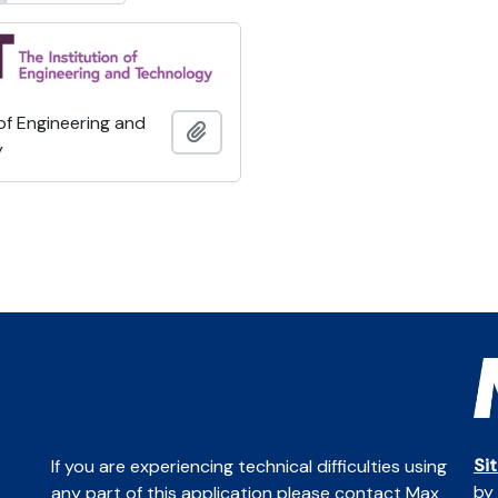
 of Engineering and
Ajouter au presse-papier
y
Si
If you are experiencing technical difficulties using
by
any part of this application please contact Max