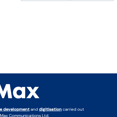
te development
and
digitisation
carried out
 Max Communications Ltd.