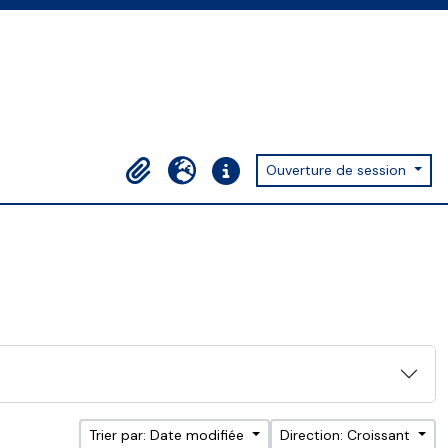
Ouverture de session
Presse-papier
Langue
Liens rapides
Trier par: Date modifiée
Direction: Croissant