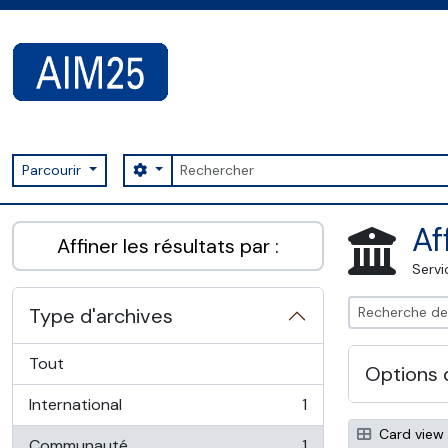
Skip to main content
Rechercher
Search options
Parcourir
AIM25 - AtoM 2.8.2
Af
Affiner les résultats par :
Servi
Type d'archives
Tout
Options 
International
1
, 1 résultats
Card view
Communauté
1