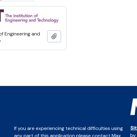
 of Engineering and
Ajouter au presse-papier
y
Si
If you are experiencing technical difficulties using
by
any part of this application please contact Max