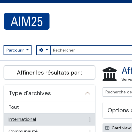
Skip to main content
Rechercher
Search options
Parcourir
AIM25 - AtoM 2.8.2
Af
Affiner les résultats par :
Servi
Type d'archives
Tout
Options 
International
1
, 1 résultats
Card view
Communauté
1