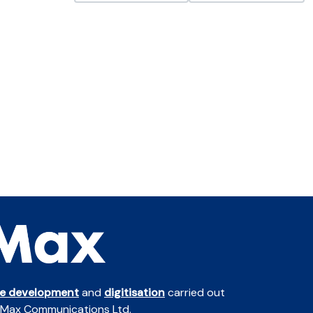
te development
and
digitisation
carried out
 Max Communications Ltd.