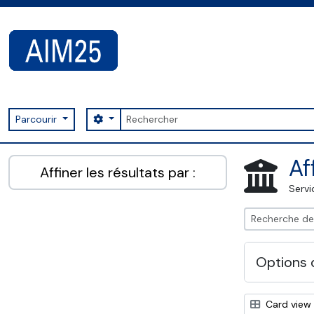
Skip to main content
Rechercher
Search options
Parcourir
AIM25 - AtoM 2.8.2
Af
Affiner les résultats par :
Servi
Options 
Card view