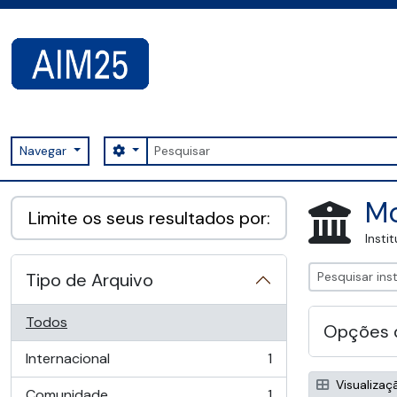
Skip to main content
Pesquisar
Search options
Navegar
AIM25 - AtoM 2.8.2
Mo
Limite os seus resultados por:
Insti
Tipo de Arquivo
Todos
Opções 
Internacional
1
, 1 resultados
Visualizaç
Comunidade
1