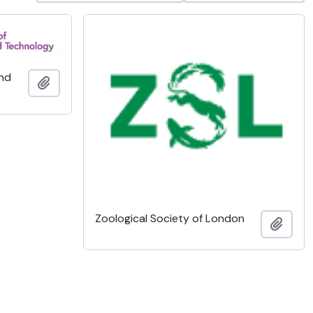
and
Adicionar à área de transferência
Zoological Society of London
Adici