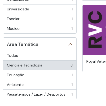
, 1 resultados
Universidade
1
, 1 resultados
Escolar
1
, 1 resultados
Médico
1
, 1 resultados
Área Temática
Todos
Royal Veter
Ciência e Tecnologia
3
, 3 resultados
Educação
1
, 1 resultados
Ambiente
1
, 1 resultados
Passatempos / Lazer / Desportos
1
, 1 resultados