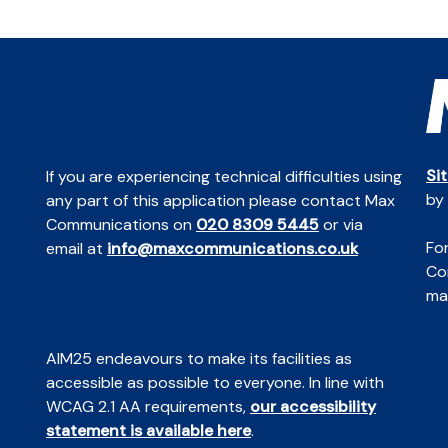
Si
If you are experiencing technical difficulties using
by
any part of this application please contact Max
Communications on
020 8309 5445
or via
For
email at
info@maxcommunications.co.uk
Co
mai
AIM25 endeavours to make its facilities as
accessible as possible to everyone. In line with
WCAG 2.1 AA requirements,
our accessibility
statement is available here
.