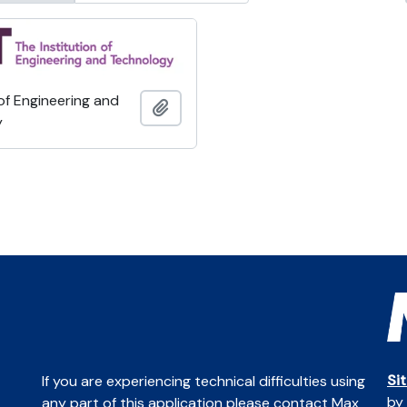
 of Engineering and
Adicionar à área de transferência
y
Si
If you are experiencing technical difficulties using
by
any part of this application please contact Max