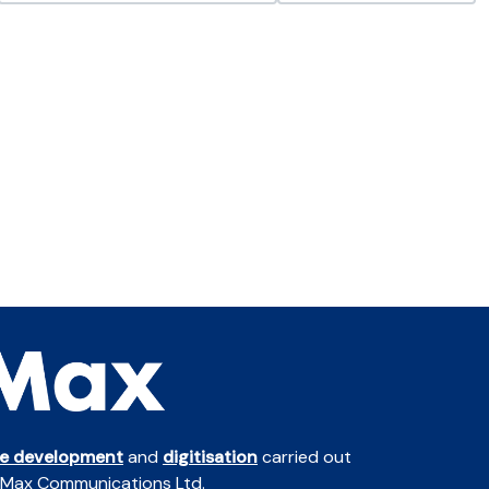
te development
and
digitisation
carried out
 Max Communications Ltd.