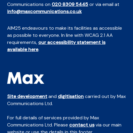
Communications on
020 8309 5445
or via email at
info@maxcommunications.co.uk
AIM25 endeavours to make its facilities as accessible
as possible to everyone. In line with WCAG 2.1 AA
requirements,
our accessibility statement is
available here
.
Site development
and
digitisation
carried out by Max
Communications Ltd.
For full details of services provided by Max
Communications Ltd. Please
contact us
via our main
website or use the details in this footer.