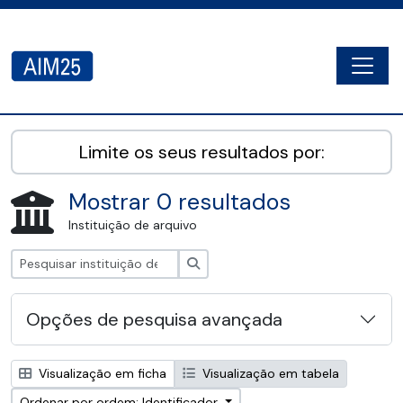
Skip to main content
Togg
AIM25 - AtoM 2.8.2
Limite os seus resultados por:
Mostrar 0 resultados
Instituição de arquivo
Pesquisar
Opções de pesquisa avançada
Visualização em ficha
Visualização em tabela
Ordenar por ordem: Identificador