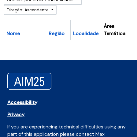
Direção: Ascendente
Área
Nome
Região
Localidade
Temática
Ár
Accessibility
Privacy
If you are experiencing technical difficulties using any
part of this application please contact Max