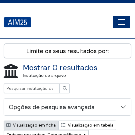
Skip to main content
Togg
AIM25 - AtoM 2.8.2
Limite os seus resultados por:
Mostrar 0 resultados
Instituição de arquivo
Pesquisar
Opções de pesquisa avançada
Visualização em ficha
Visualização em tabela
Ordenar por ordem: Data modificada