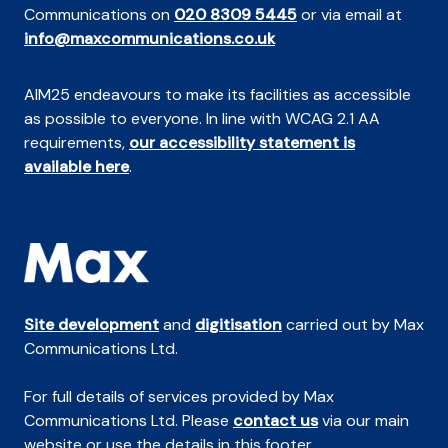
Communications on
020 8309 5445
or via email at
info@maxcommunications.co.uk
AIM25 endeavours to make its facilities as accessible
as possible to everyone. In line with WCAG 2.1 AA
requirements,
our accessibility statement is
available here
.
Site development
and
digitisation
carried out by Max
Communications Ltd.
For full details of services provided by Max
Communications Ltd. Please
contact us
via our main
website or use the details in this footer.