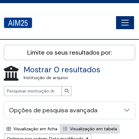
Skip to main content
Togg
AIM25 - AtoM 2.8.2
Limite os seus resultados por:
Mostrar 0 resultados
Instituição de arquivo
Pesquisar
Opções de pesquisa avançada
Visualização em ficha
Visualização em tabela
Ordenar por ordem: Data modificada