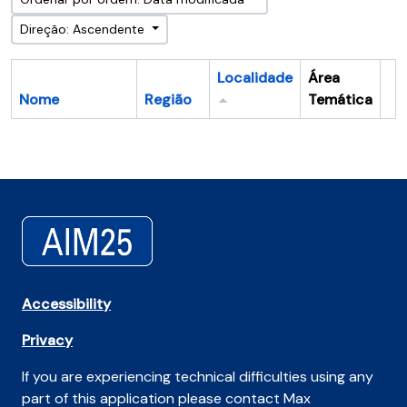
Direção: Ascendente
Localidade
Área
Nome
Região
Temática
Ár
Accessibility
Privacy
If you are experiencing technical difficulties using any
part of this application please contact Max