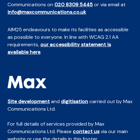
Communications on
020 8309 5445
or via email at
info@maxcommunications.co.uk
AIM25 endeavours to make its facilities as accessible
as possible to everyone. In line with WCAG 2.1 AA
requirements,
our accessibility statement is
available here
.
Site development
and
digitisation
carried out by Max
Communications Ltd.
For full details of services provided by Max
Communications Ltd. Please
contact us
via our main
website or use the details in this footer.