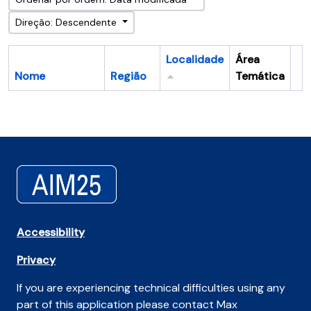
Direção: Descendente
Localidade
Área
Nome
Região
Temática
Ár
Accessibility
Privacy
If you are experiencing technical difficulties using any
part of this application please contact Max