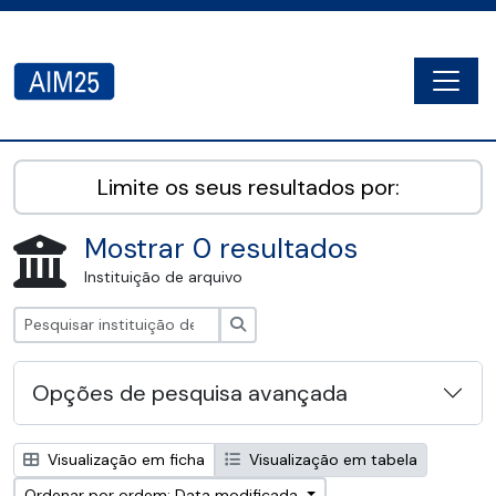
Skip to main content
Togg
AIM25 - AtoM 2.8.2
Limite os seus resultados por:
Mostrar 0 resultados
Instituição de arquivo
Pesquisar
Opções de pesquisa avançada
Visualização em ficha
Visualização em tabela
Ordenar por ordem: Data modificada