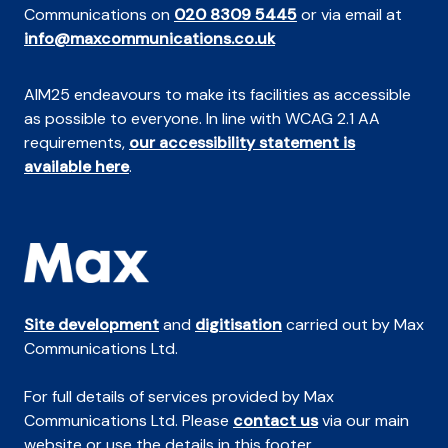
Communications on
020 8309 5445
or via email at
info@maxcommunications.co.uk
AIM25 endeavours to make its facilities as accessible
as possible to everyone. In line with WCAG 2.1 AA
requirements,
our accessibility statement is
available here
.
Site development
and
digitisation
carried out by Max
Communications Ltd.
For full details of services provided by Max
Communications Ltd. Please
contact us
via our main
website or use the details in this footer.