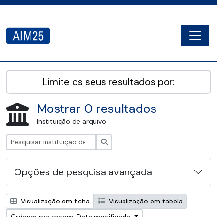
Skip to main content
Togg
AIM25 - AtoM 2.8.2
Limite os seus resultados por:
Mostrar 0 resultados
Instituição de arquivo
Pesquisar
Opções de pesquisa avançada
Visualização em ficha
Visualização em tabela
Ordenar por ordem: Data modificada