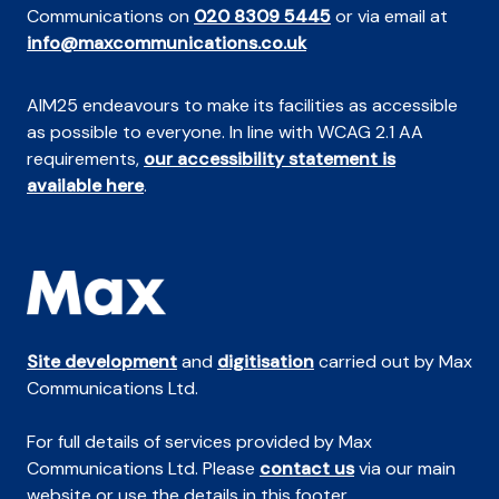
Communications on
020 8309 5445
or via email at
info@maxcommunications.co.uk
AIM25 endeavours to make its facilities as accessible
as possible to everyone. In line with WCAG 2.1 AA
requirements,
our accessibility statement is
available here
.
Site development
and
digitisation
carried out by Max
Communications Ltd.
For full details of services provided by Max
Communications Ltd. Please
contact us
via our main
website or use the details in this footer.