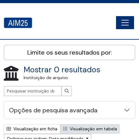
Skip to main content
Togg
AIM25 - AtoM 2.8.2
Limite os seus resultados por:
Mostrar 0 resultados
Instituição de arquivo
Pesquisar
Opções de pesquisa avançada
Visualização em ficha
Visualização em tabela
Ordenar por ordem: Data modificada