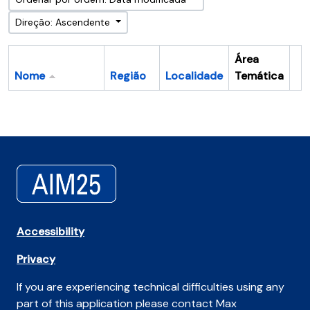
Direção: Ascendente
Área
Nome
Região
Localidade
Temática
Ár
Accessibility
Privacy
If you are experiencing technical difficulties using any
part of this application please contact Max