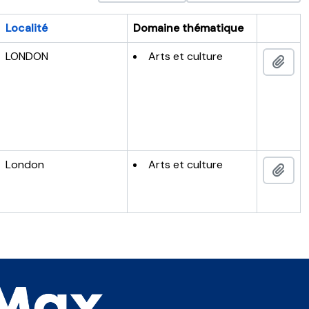
Localité
Domaine thématique
Presse-p
LONDON
Arts et culture
Ajou
London
Arts et culture
Ajou