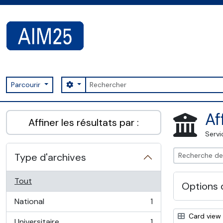
Skip to main content
Rechercher
Search options
Parcourir
AIM25 - AtoM 2.8.2
Af
Affiner les résultats par :
Servi
Type d'archives
Tout
Options 
National
1
, 1 résultats
Card view
Universitaire
1