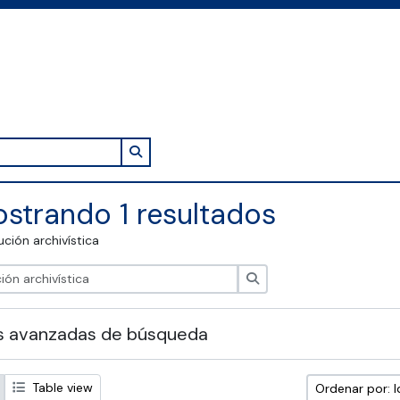
Search in browse page
strando 1 resultados
tución archivística
Búsqueda
s avanzadas de búsqueda
Table view
Ordenar por: I