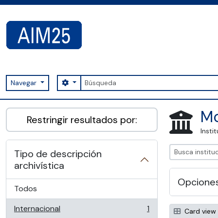
Skip to main content
Búsqueda
Search options
Navegar
AIM25 - AtoM 2.8.2
Mo
Restringir resultados por:
Insti
Tipo de descripción
archivística
Opcione
Todos
Internacional
1
Card view
, 1 resultados