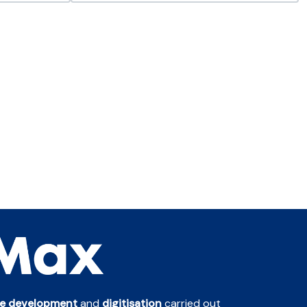
te development
and
digitisation
carried out