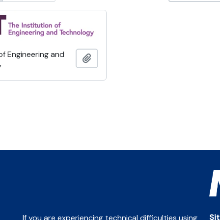
 of Engineering and
Añadir al portapapeles
y
Si
If you are experiencing technical difficulties using