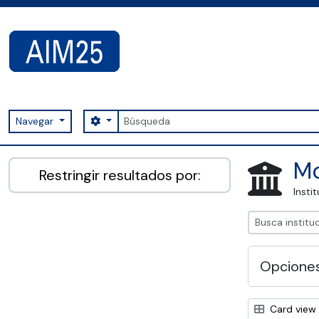
Skip to main content
Búsqueda
Search options
Navegar
AIM25 - AtoM 2.8.2
Mo
Restringir resultados por:
Insti
Opcione
Card view