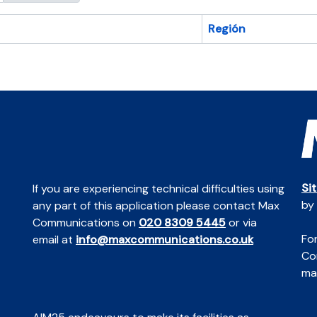
Región
Si
If you are experiencing technical difficulties using
by
any part of this application please contact Max
Communications on
020 8309 5445
or via
For
email at
info@maxcommunications.co.uk
Co
mai