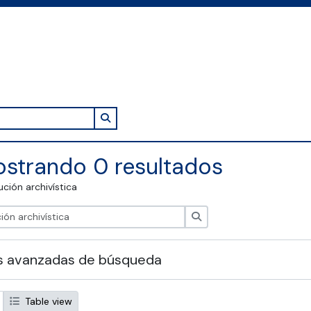
Search in browse page
strando 0 resultados
tución archivística
Búsqueda
s avanzadas de búsqueda
Table view