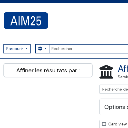
Skip to main content
Rechercher
Search options
Parcourir
AIM25 - AtoM 2.8.2
Af
Affiner les résultats par :
Servi
Options 
Card view