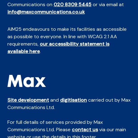
Communications on
020 8309 5445
or via email at
info@maxcommunications.co.uk
AIM25 endeavours to make its facilities as accessible
as possible to everyone. In line with WCAG 2.1 AA
requirements,
our accessibility statement is
available here
.
Site development
and
digitisation
carried out by Max
Communications Ltd.
For full details of services provided by Max
Communications Ltd. Please
contact us
via our main
website or use the details in this footer.