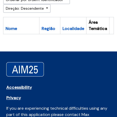
Direção: Descendente
Área
Nome
Região
Localidade
Temática
Ár
Accessibility
Privacy
If you are experiencing technical difficulties using any
part of this application please contact Max