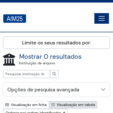
Skip to main content
Togg
AIM25 - AtoM 2.8.2
Limite os seus resultados por:
Mostrar 0 resultados
Instituição de arquivo
Pesquisar
Opções de pesquisa avançada
Visualização em ficha
Visualização em tabela
Ordenar por ordem: Identificador