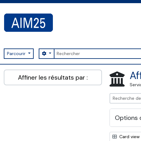
Skip to main content
Rechercher
Search options
Parcourir
AIM25 - AtoM 2.8.2
Af
Affiner les résultats par :
Servi
Options 
Card view