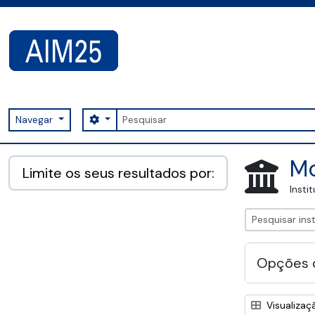
Skip to main content
Pesquisar
Search options
Navegar
AIM25 - AtoM 2.8.2
Mo
Limite os seus resultados por:
Insti
Opções 
Visualizaç