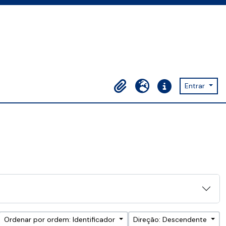
Entrar
Área de transferência
Idioma
Ligações rápidas
Ordenar por ordem: Identificador
Direção: Descendente