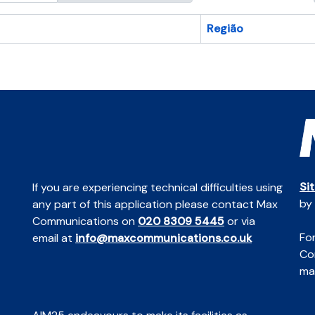
Região
Si
If you are experiencing technical difficulties using
by
any part of this application please contact Max
Communications on
020 8309 5445
or via
For
email at
info@maxcommunications.co.uk
Co
mai