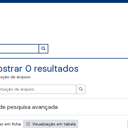
Search in browse page
strar 0 resultados
tuição de arquivo
Pesquisar
de pesquisa avançada
ão em ficha
Visualização em tabela