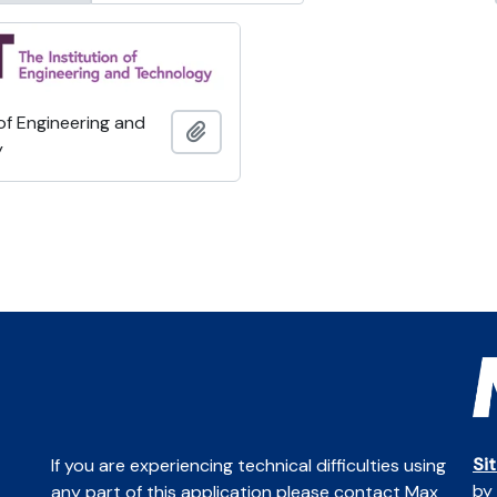
 of Engineering and
Adicionar à área de transferência
y
Si
If you are experiencing technical difficulties using
by
any part of this application please contact Max