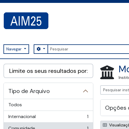
Skip to main content
Pesquisar
Search options
Navegar
AIM25 - AtoM 2.8.2
Mo
Limite os seus resultados por:
Insti
Tipo de Arquivo
Todos
Opções 
Internacional
1
, 1 resultados
Visualizaç
Comunidade
1