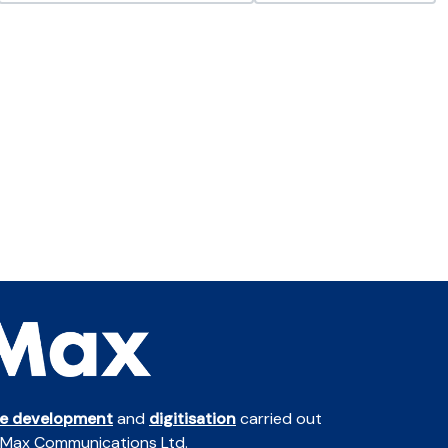
te development
and
digitisation
carried out
 Max Communications Ltd.