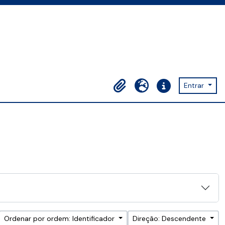
Entrar
Área de transferência
Idioma
Ligações rápidas
Ordenar por ordem: Identificador
Direção: Descendente