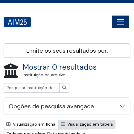
Skip to main content
Togg
AIM25 - AtoM 2.8.2
Limite os seus resultados por:
Mostrar 0 resultados
Instituição de arquivo
Pesquisar
Opções de pesquisa avançada
Visualização em ficha
Visualização em tabela
Ordenar por ordem: Data modificada