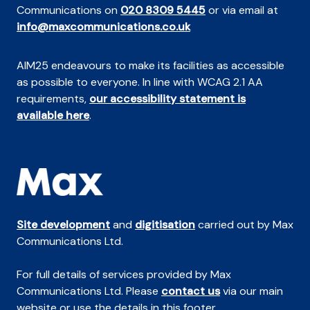
Communications on
020 8309 5445
or via email at
info@maxcommunications.co.uk
AIM25 endeavours to make its facilities as accessible
as possible to everyone. In line with WCAG 2.1 AA
requirements,
our accessibility statement is
available here
.
Site development
and
digitisation
carried out by Max
Communications Ltd.
For full details of services provided by Max
Communications Ltd. Please
contact us
via our main
website or use the details in this footer.