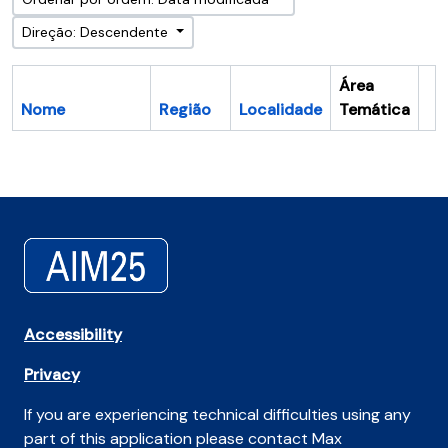
Direção: Descendente
Área
Nome
Região
Localidade
Temática
Ár
Accessibility
Privacy
If you are experiencing technical difficulties using any
part of this application please contact Max