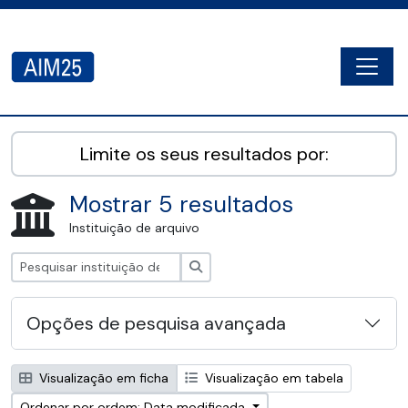
Skip to main content
Togg
AIM25 - AtoM 2.8.2
Limite os seus resultados por:
Mostrar 5 resultados
Instituição de arquivo
Pesquisar
Opções de pesquisa avançada
Visualização em ficha
Visualização em tabela
Ordenar por ordem: Data modificada