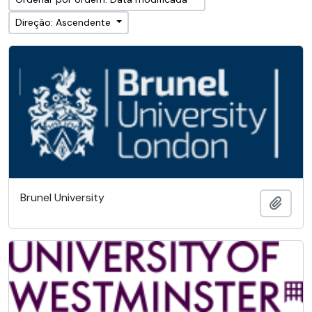
Direção: Ascendente
Brunel University
Adici