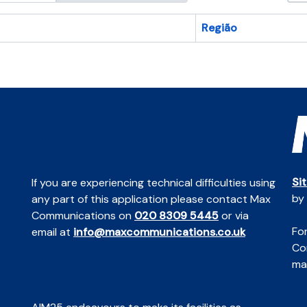
Região
Si
If you are experiencing technical difficulties using
by
any part of this application please contact Max
Communications on
020 8309 5445
or via
For
email at
info@maxcommunications.co.uk
Co
mai