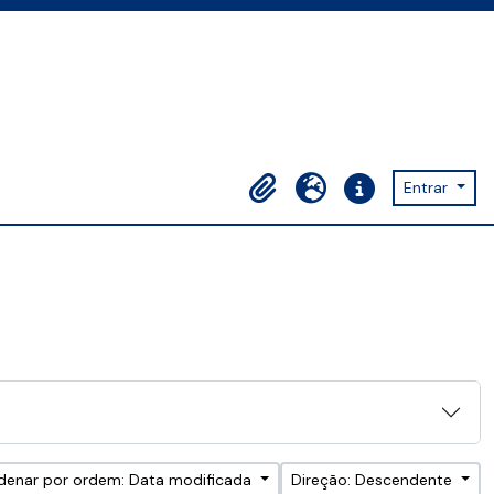
Entrar
Área de transferência
Idioma
Ligações rápidas
denar por ordem: Data modificada
Direção: Descendente