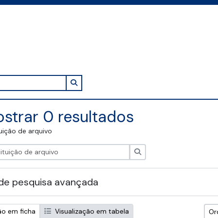
Search in browse page
strar 0 resultados
tuição de arquivo
Pesquisar
de pesquisa avançada
ão em ficha
Visualização em tabela
Or