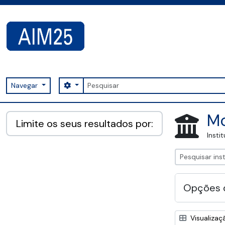
Skip to main content
Pesquisar
Search options
Navegar
AIM25 - AtoM 2.8.2
Mo
Limite os seus resultados por:
Insti
Opções 
Visualizaç