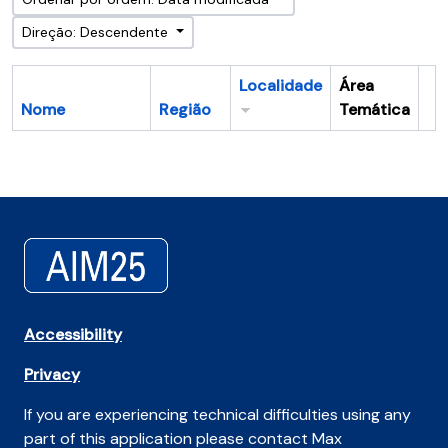
Direção: Descendente
Localidade
Área
Nome
Região
Temática
Ár
Accessibility
Privacy
If you are experiencing technical difficulties using any
part of this application please contact Max