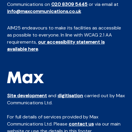
Communications on
020 8309 5445
or via email at
info@maxcommunications.co.uk
AIM25 endeavours to make its facilities as accessible
as possible to everyone. In line with WCAG 2.1 AA
requirements,
our accessibility statement is
available here
.
Site development
and
digitisation
carried out by Max
Communications Ltd.
For full details of services provided by Max
Communications Ltd. Please
contact us
via our main
website or use the details in this footer.