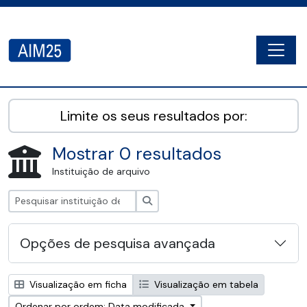
Skip to main content
Togg
AIM25 - AtoM 2.8.2
Limite os seus resultados por:
Mostrar 0 resultados
Instituição de arquivo
Pesquisar
Opções de pesquisa avançada
Visualização em ficha
Visualização em tabela
Ordenar por ordem: Data modificada