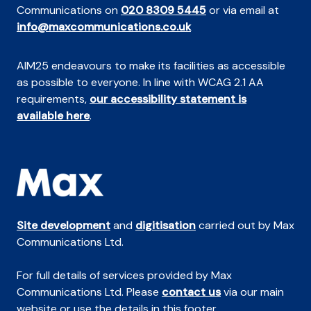
Communications on
020 8309 5445
or via email at
info@maxcommunications.co.uk
AIM25 endeavours to make its facilities as accessible
as possible to everyone. In line with WCAG 2.1 AA
requirements,
our accessibility statement is
available here
.
Site development
and
digitisation
carried out by Max
Communications Ltd.
For full details of services provided by Max
Communications Ltd. Please
contact us
via our main
website or use the details in this footer.