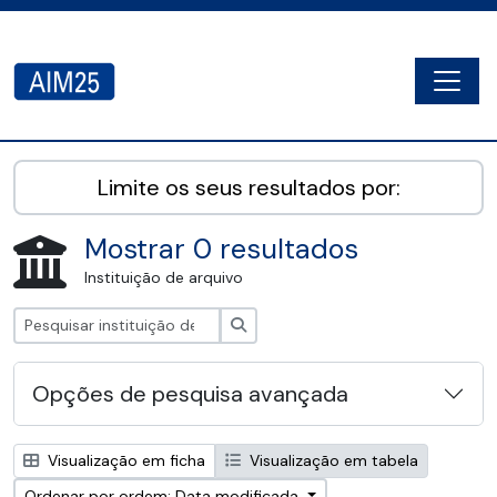
Skip to main content
Togg
AIM25 - AtoM 2.8.2
Limite os seus resultados por:
Mostrar 0 resultados
Instituição de arquivo
Pesquisar
Opções de pesquisa avançada
Visualização em ficha
Visualização em tabela
Ordenar por ordem: Data modificada