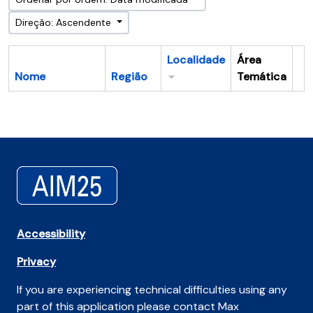
Direção: Ascendente
Localidade
Área
Nome
Região
Temática
Ár
Accessibility
Privacy
If you are experiencing technical difficulties using any
part of this application please contact Max