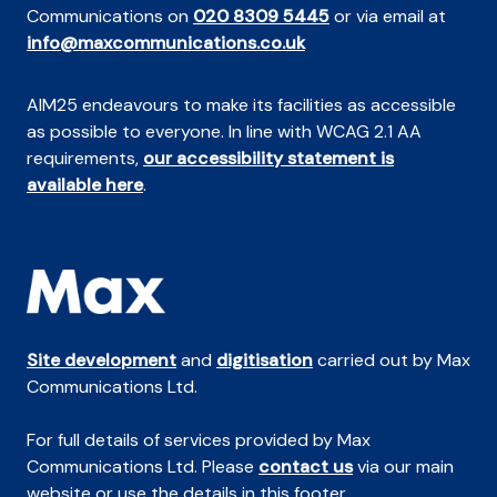
Communications on
020 8309 5445
or via email at
info@maxcommunications.co.uk
AIM25 endeavours to make its facilities as accessible
as possible to everyone. In line with WCAG 2.1 AA
requirements,
our accessibility statement is
available here
.
Site development
and
digitisation
carried out by Max
Communications Ltd.
For full details of services provided by Max
Communications Ltd. Please
contact us
via our main
website or use the details in this footer.