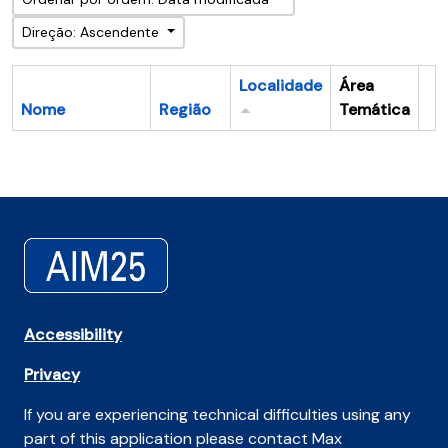
Direção: Ascendente
Localidade
Área
Nome
Região
Temática
Ár
Accessibility
Privacy
If you are experiencing technical difficulties using any
part of this application please contact Max