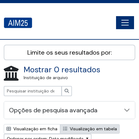
Skip to main content
Togg
AIM25 - AtoM 2.8.2
Limite os seus resultados por:
Mostrar 0 resultados
Instituição de arquivo
Pesquisar
Opções de pesquisa avançada
Visualização em ficha
Visualização em tabela
Ordenar por ordem: Data modificada