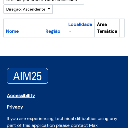
Direção: Ascendente
Localidade
Área
Nome
Região
Temática
Ár
Accessibility
Privacy
If you are experiencing technical difficulties using any
part of this application please contact Max