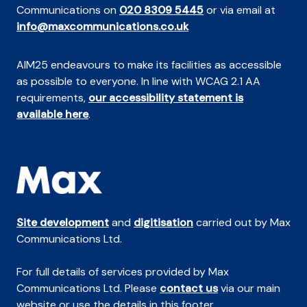
Communications on
020 8309 5445
or via email at
info@maxcommunications.co.uk
AIM25 endeavours to make its facilities as accessible
as possible to everyone. In line with WCAG 2.1 AA
requirements,
our accessibility statement is
available here
.
Site development
and
digitisation
carried out by Max
Communications Ltd.
For full details of services provided by Max
Communications Ltd. Please
contact us
via our main
website or use the details in this footer.