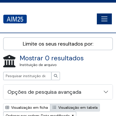
Skip to main content
Togg
AIM25 - AtoM 2.8.2
Limite os seus resultados por:
Mostrar 0 resultados
Instituição de arquivo
Pesquisar
Opções de pesquisa avançada
Visualização em ficha
Visualização em tabela
Ordenar por ordem: Data modificada