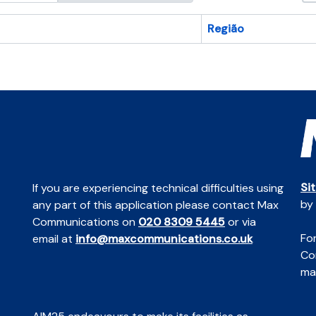
Região
Si
If you are experiencing technical difficulties using
by
any part of this application please contact Max
Communications on
020 8309 5445
or via
For
email at
info@maxcommunications.co.uk
Co
mai