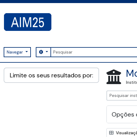
Skip to main content
Pesquisar
Search options
Navegar
AIM25 - AtoM 2.8.2
Mo
Limite os seus resultados por:
Insti
Opções 
Visualizaç