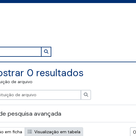
Search in browse page
strar 0 resultados
tuição de arquivo
Pesquisar
de pesquisa avançada
ão em ficha
Visualização em tabela
O