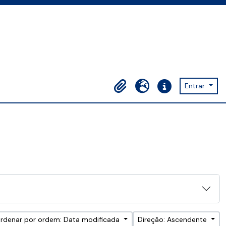
Entrar
Área de transferência
Idioma
Ligações rápidas
rdenar por ordem: Data modificada
Direção: Ascendente