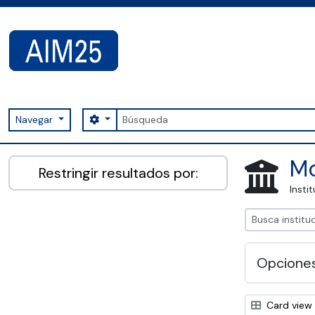
Skip to main content
Búsqueda
Search options
Navegar
AIM25 - AtoM 2.8.2
Mo
Restringir resultados por:
Insti
Opcione
Card view