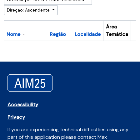
Direção: Ascendente
Área
Nome
Região
Localidade
Temática
Ár
Accessibility
Privacy
If you are experiencing technical difficulties using any
part of this application please contact Max