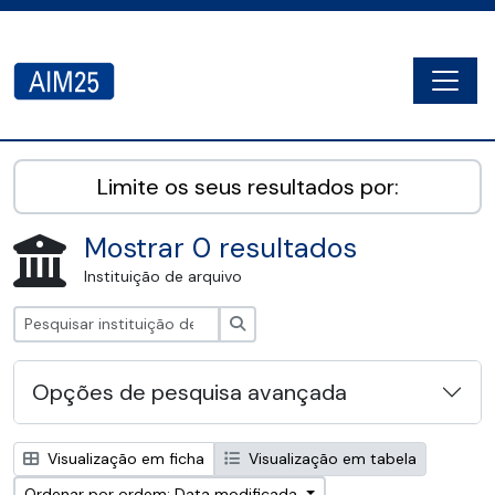
Skip to main content
Togg
AIM25 - AtoM 2.8.2
Limite os seus resultados por:
Mostrar 0 resultados
Instituição de arquivo
Pesquisar
Opções de pesquisa avançada
Visualização em ficha
Visualização em tabela
Ordenar por ordem: Data modificada