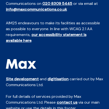
Communications on
020 8309 5445
or via email at
info@maxcommunications.co.uk
AIM25 endeavours to make its facilities as accessible
as possible to everyone. In line with WCAG 2.1 AA
requirements,
our accessibility statement is
available here
.
Site development
and
digitisation
carried out by Max
Communications Ltd.
For full details of services provided by Max
Communications Ltd. Please
contact us
via our main
website or use the details in this footer.