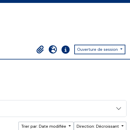
Ouverture de session
Presse-papier
Langue
Liens rapides
Trier par: Date modifiée
Direction: Décroissant