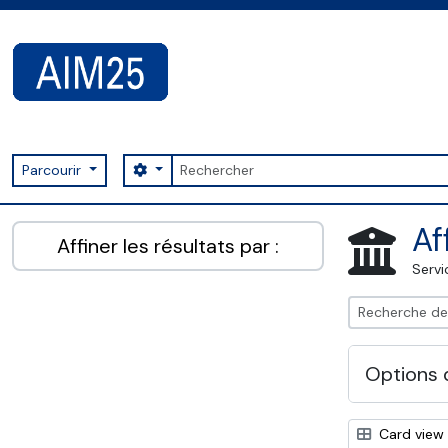
Skip to main content
Rechercher
Search options
Parcourir
AIM25 - AtoM 2.8.2
Af
Affiner les résultats par :
Servi
Options 
Card view