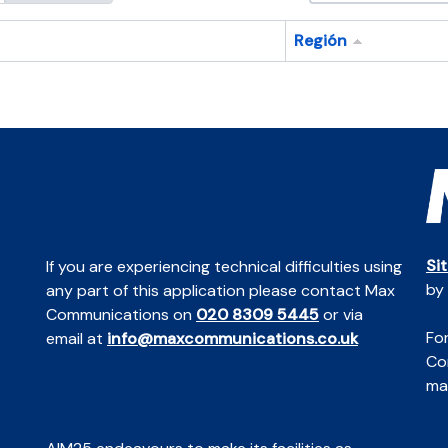
Región
Si
If you are experiencing technical difficulties using
by
any part of this application please contact Max
Communications on
020 8309 5445
or via
For
email at
info@maxcommunications.co.uk
Co
mai