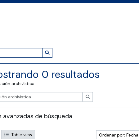
Search in browse page
strando 0 resultados
tución archivística
Búsqueda
s avanzadas de búsqueda
Table view
Ordenar por: Fech