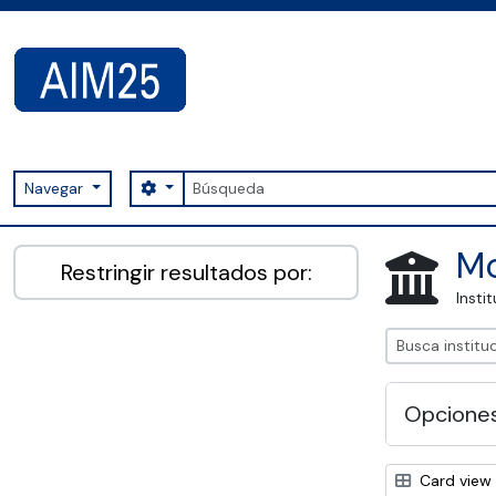
Skip to main content
Búsqueda
Search options
Navegar
AIM25 - AtoM 2.8.2
Mo
Restringir resultados por:
Insti
Opcione
Card view