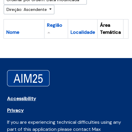
Direção: Ascendente
Região
Área
Nome
Localidade
Temática
Ár
Accessibility
Privacy
If you are experiencing technical difficulties using any
part of this application please contact Max