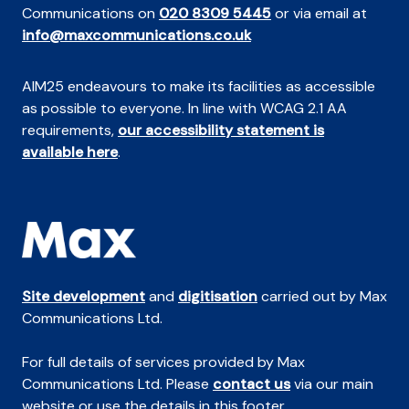
Communications on
020 8309 5445
or via email at
info@maxcommunications.co.uk
AIM25 endeavours to make its facilities as accessible
as possible to everyone. In line with WCAG 2.1 AA
requirements,
our accessibility statement is
available here
.
Site development
and
digitisation
carried out by Max
Communications Ltd.
For full details of services provided by Max
Communications Ltd. Please
contact us
via our main
website or use the details in this footer.