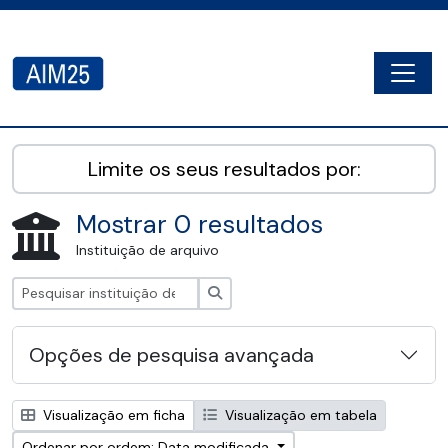
Skip to main content
Togg
AIM25 - AtoM 2.8.2
Limite os seus resultados por:
Mostrar 0 resultados
Instituição de arquivo
Pesquisar
Opções de pesquisa avançada
Visualização em ficha
Visualização em tabela
Ordenar por ordem: Data modificada