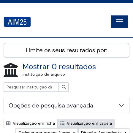
Skip to main content
Togg
AIM25 - AtoM 2.8.2
Limite os seus resultados por:
Mostrar 0 resultados
Instituição de arquivo
Pesquisar
Opções de pesquisa avançada
Visualização em ficha
Visualização em tabela
Ordenar por ordem: Nome
Direção: Ascendente