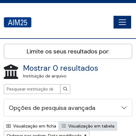
Skip to main content
Togg
AIM25 - AtoM 2.8.2
Limite os seus resultados por:
Mostrar 0 resultados
Instituição de arquivo
Pesquisar
Opções de pesquisa avançada
Visualização em ficha
Visualização em tabela
Ordenar por ordem: Data modificada