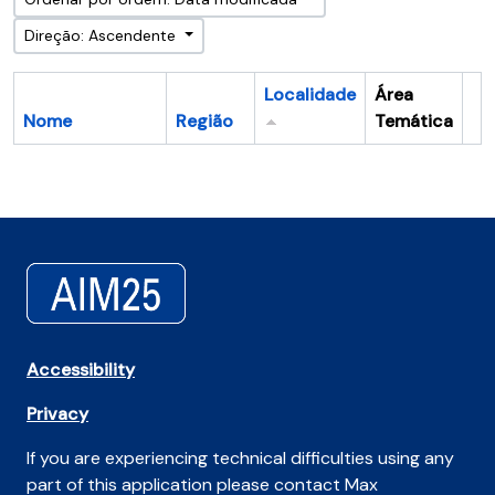
Direção: Ascendente
Localidade
Área
Nome
Região
Temática
Ár
Accessibility
Privacy
If you are experiencing technical difficulties using any
part of this application please contact Max