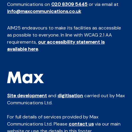
Communications on
020 8309 5445
or via email at
info@maxcommunications.co.uk
AIM25 endeavours to make its facilities as accessible
as possible to everyone. In line with WCAG 2.1 AA
requirements,
our accessibility statement is
available here
.
Site development
and
digitisation
carried out by Max
Communications Ltd.
For full details of services provided by Max
Communications Ltd. Please
contact us
via our main
website or use the details in this footer.