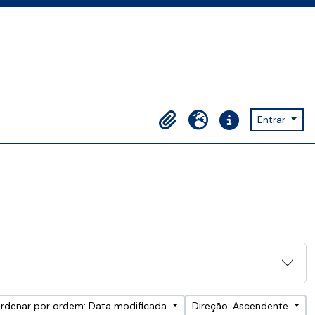
Entrar
Área de transferência
Idioma
Ligações rápidas
rdenar por ordem: Data modificada
Direção: Ascendente