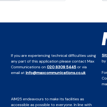
Si
If you are experiencing technical difficulties using
by
any part of this application please contact Max
Communications on
020 8309 5445
or via
For
email at
info@maxcommunications.co.uk
Co
mai
AIM25 endeavours to make its facilities as
accessible as possible to everyone. In line with