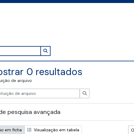
Search in browse page
strar 0 resultados
tuição de arquivo
Pesquisar
de pesquisa avançada
ão em ficha
Visualização em tabela
O