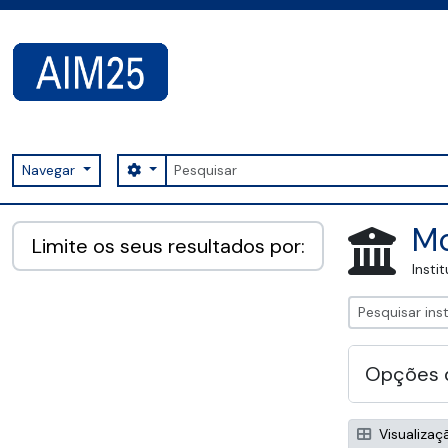
Skip to main content
Pesquisar
Search options
Navegar
AIM25 - AtoM 2.8.2
Mo
Limite os seus resultados por:
Insti
Opções 
Visualizaç