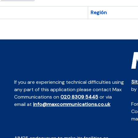
Región
Si
If you are experiencing technical difficulties using
by
any part of this application please contact Max
Communications on
020 8309 5445
or via
For
email at
info@maxcommunications.co.uk
Co
mai