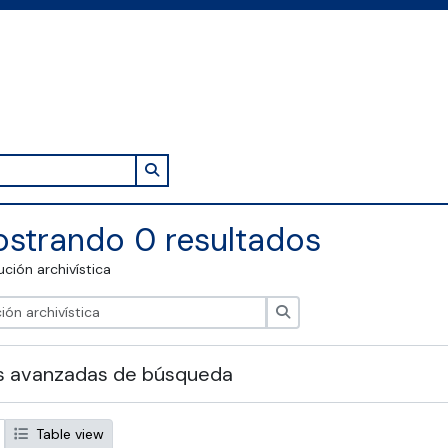
Search in browse page
strando 0 resultados
tución archivística
Búsqueda
s avanzadas de búsqueda
Table view