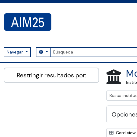
Skip to main content
Búsqueda
Search options
Navegar
AIM25 - AtoM 2.8.2
Mo
Restringir resultados por:
Insti
Opcione
Card view