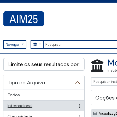
Skip to main content
Pesquisar
Search options
Navegar
AIM25 - AtoM 2.8.2
Mo
Limite os seus resultados por:
Insti
Tipo de Arquivo
Todos
Opções 
Internacional
1
, 1 resultados
Visualizaç
Comunidade
1