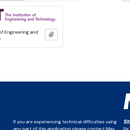
 of Engineering and
Adicionar à área de transferência
y
Si
If you are experiencing technical difficulties using
by
any part of this application please contact Max