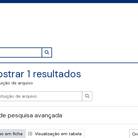
Search in browse page
strar 1 resultados
tuição de arquivo
Pesquisar
de pesquisa avançada
ão em ficha
Visualização em tabela
Or