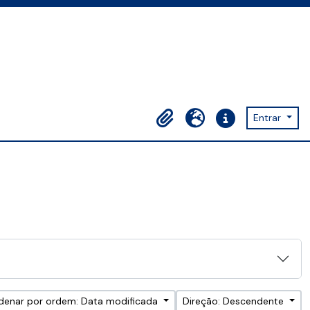
Entrar
Área de transferência
Idioma
Ligações rápidas
denar por ordem: Data modificada
Direção: Descendente