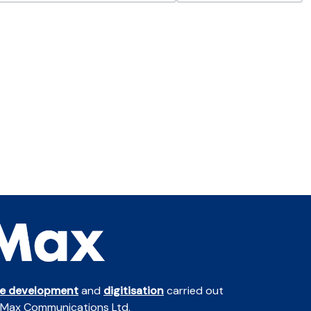
te development
and
digitisation
carried out
 Max Communications Ltd.