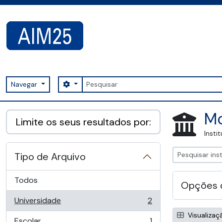
Skip to main content
Pesquisar
Search options
Navegar
AIM25 - AtoM 2.8.2
Mo
Limite os seus resultados por:
Insti
Tipo de Arquivo
Todos
Opções 
Universidade
2
, 2 resultados
Visualizaç
Escolar
1