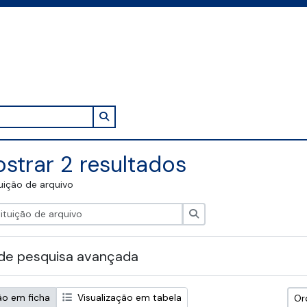
Search in browse page
strar 2 resultados
tuição de arquivo
Pesquisar
de pesquisa avançada
ão em ficha
Visualização em tabela
Or