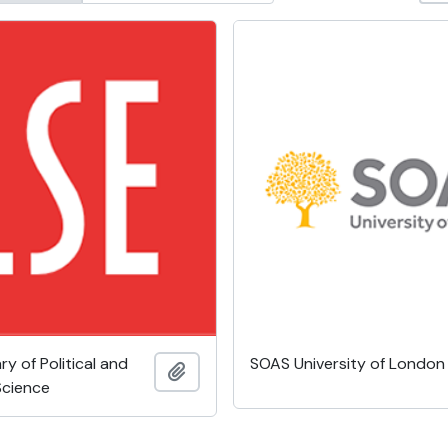
ary of Political and
SOAS University of London
Adicionar à área de transferência
Science