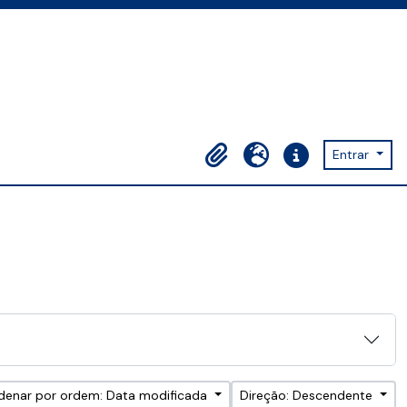
Entrar
Área de transferência
Idioma
Ligações rápidas
denar por ordem: Data modificada
Direção: Descendente