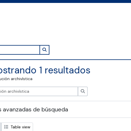
Search in browse page
strando 1 resultados
tución archivística
Búsqueda
s avanzadas de búsqueda
Table view