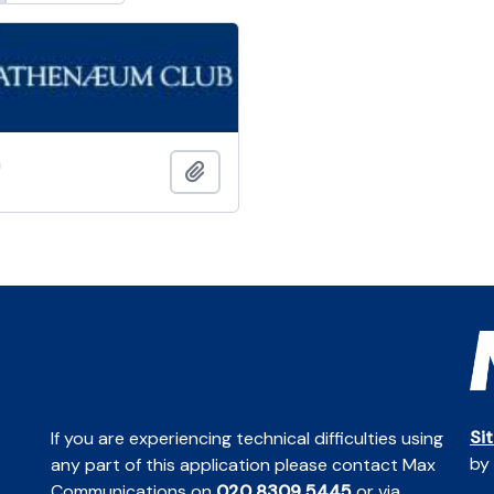
m
Añadir al portapapeles
Si
If you are experiencing technical difficulties using
by
any part of this application please contact Max
Communications on
020 8309 5445
or via