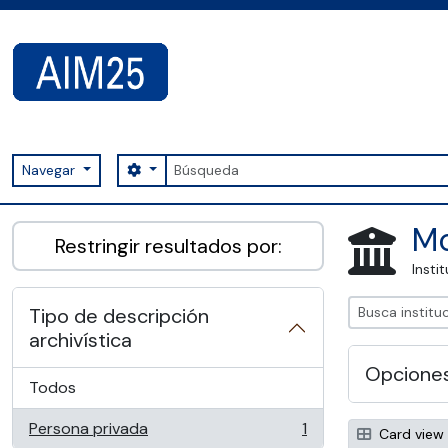
Skip to main content
Búsqueda
Search options
Navegar
AIM25 - AtoM 2.8.2
Mo
Restringir resultados por:
Insti
Tipo de descripción
archivística
Opcione
Todos
Persona privada
1
Card view
, 1 resultados