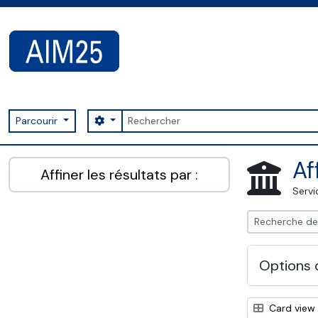
Skip to main content
Rechercher
Search options
Parcourir
AIM25 - AtoM 2.8.2
Af
Affiner les résultats par :
Servi
Options 
Card view