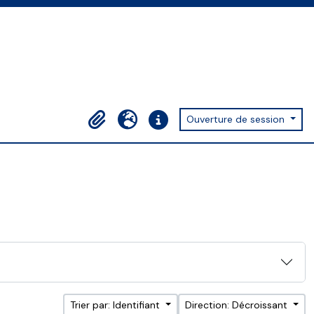
Ouverture de session
Presse-papier
Langue
Liens rapides
Trier par: Identifiant
Direction: Décroissant