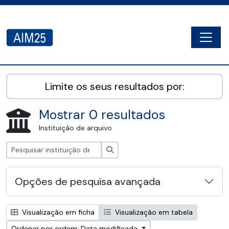
Skip to main content
Togg
AIM25 - AtoM 2.8.2
Limite os seus resultados por:
Mostrar 0 resultados
Instituição de arquivo
Pesquisar
Opções de pesquisa avançada
Visualização em ficha
Visualização em tabela
Ordenar por ordem: Data modificada