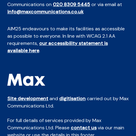
Communications on
020 8309 5445
or via email at
info@maxcommunications.co.uk
AIM25 endeavours to make its facilities as accessible
as possible to everyone. In line with WCAG 2.1 AA
requirements,
our accessibility statement is
available here
.
Site development
and
digitisation
carried out by Max
Communications Ltd.
For full details of services provided by Max
Communications Ltd. Please
contact us
via our main
website or use the details in this footer.