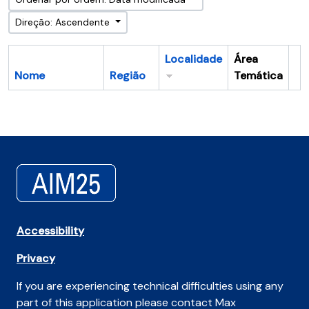
Direção: Ascendente
Localidade
Área
Nome
Região
Temática
Ár
Accessibility
Privacy
If you are experiencing technical difficulties using any
part of this application please contact Max