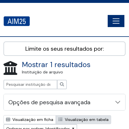
Skip to main content
Togg
AIM25 - AtoM 2.8.2
Limite os seus resultados por:
Mostrar 1 resultados
Instituição de arquivo
Pesquisar
Opções de pesquisa avançada
Visualização em ficha
Visualização em tabela
Ordenar por ordem: Identificador