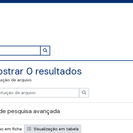
Search in browse page
strar 0 resultados
tuição de arquivo
Pesquisar
de pesquisa avançada
ão em ficha
Visualização em tabela