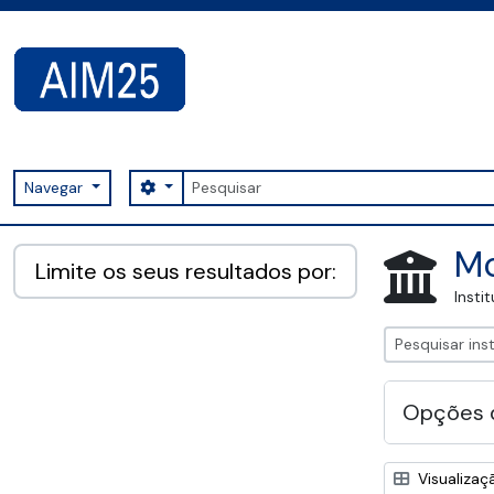
Skip to main content
Pesquisar
Search options
Navegar
AIM25 - AtoM 2.8.2
Mo
Limite os seus resultados por:
Insti
Opções 
Visualizaç