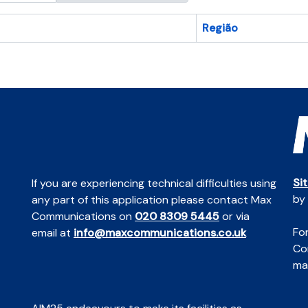
Região
Si
If you are experiencing technical difficulties using
by
any part of this application please contact Max
Communications on
020 8309 5445
or via
For
email at
info@maxcommunications.co.uk
Co
mai