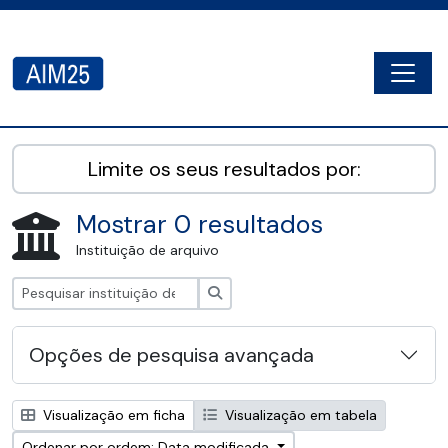
Skip to main content
Togg
AIM25 - AtoM 2.8.2
Limite os seus resultados por:
Mostrar 0 resultados
Instituição de arquivo
Pesquisar
Opções de pesquisa avançada
Visualização em ficha
Visualização em tabela
Ordenar por ordem: Data modificada