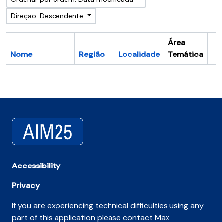
Direção: Descendente
Área
Nome
Região
Localidade
Temática
Ár
Accessibility
Privacy
If you are experiencing technical difficulties using any
part of this application please contact Max