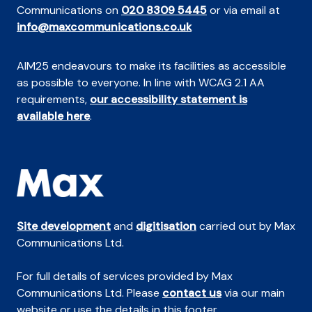
Communications on
020 8309 5445
or via email at
info@maxcommunications.co.uk
AIM25 endeavours to make its facilities as accessible
as possible to everyone. In line with WCAG 2.1 AA
requirements,
our accessibility statement is
available here
.
Site development
and
digitisation
carried out by Max
Communications Ltd.
For full details of services provided by Max
Communications Ltd. Please
contact us
via our main
website or use the details in this footer.