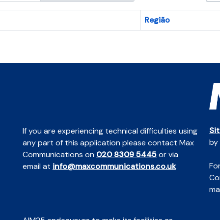
Região
Si
If you are experiencing technical difficulties using
by
any part of this application please contact Max
Communications on
020 8309 5445
or via
For
email at
info@maxcommunications.co.uk
Co
mai