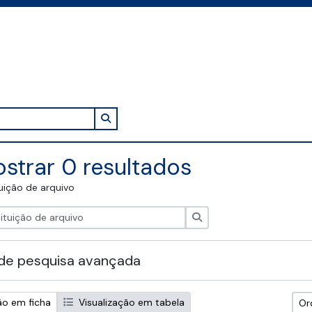
Search in browse page
strar 0 resultados
tuição de arquivo
Pesquisar
de pesquisa avançada
ão em ficha
Visualização em tabela
Or