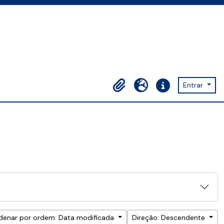
Entrar
Área de transferência
Idioma
Ligações rápidas
denar por ordem: Data modificada
Direção: Descendente