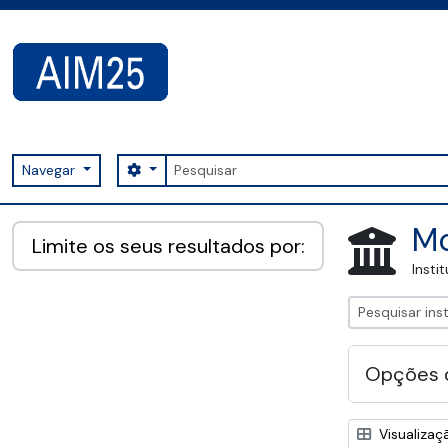
Skip to main content
Pesquisar
Search options
Navegar
AIM25 - AtoM 2.8.2
Mo
Limite os seus resultados por:
Insti
Opções 
Visualizaç